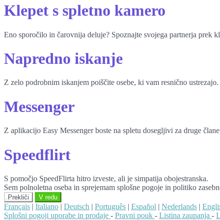
Klepet s spletno kamero
Eno sporočilo in čarovnija deluje? Spoznajte svojega partnerja prek k
Napredno iskanje
Z zelo podrobnim iskanjem poiščite osebe, ki vam resnično ustrezajo.
Messenger
Z aplikacijo Easy Messenger boste na spletu dosegljivi za druge člane, 
Speedflirt
S pomočjo SpeedFlirta hitro izveste, ali je simpatija obojestranska.
Sem polnoletna oseba in sprejemam splošne pogoje in politiko zasebn
Prekliči
V redu
Français
|
Italiano
|
Deutsch
|
Português
|
Español
|
Nederlands
|
Engli
Splošni pogoji uporabe in prodaje
-
Pravni pouk
-
Listina zaupanja
-
L