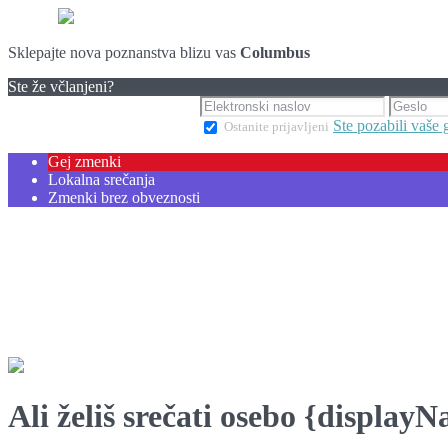
Sklepajte nova poznanstva blizu vas
Columbus
Ste že včlanjeni?
Ste pozabili vaše 
Ostanite prijavljeni
Gej zmenki
Lokalna srečanja
Zmenki brez obveznosti
Ali želiš srečati osebo {display