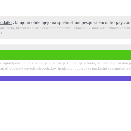
podatki
zbirajo in obdelujejo na spletni strani pesquisa.encontro-gay.co
litičnem, filozofskem ali verskem prepričanju, članstvu v sindikatu, zdravstvenem 
.
*
 upravljavec podatkov in njeni partnerji. Uporabljeni bodo, da vam zagotovimo pri
ugovarjati obdelavi navedenih podatkov in njihovi uporabi za marketinške namene ta