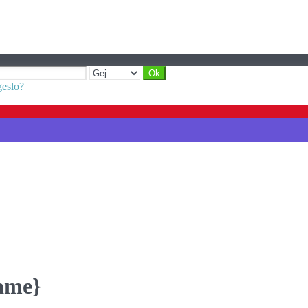
geslo?
Name}