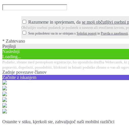
Razumeme in sprejemam, da
se moji občutljivi osebni 
Občutljiv osebni podatek je podatek o rasnem ali etničnem izvoru, po
Sem polnoleten/-na in se strinjam s
Splošni pogoji
in
Pravila o zasebnosti
* Zahtevano
Prejšnji
Naslednji
Loading...
Podatke, zbrane med postopkom registracije, bo uporabila družba Webecanik, ki je
popraviti, dopolniti, posodobiti, blokirati in brisati podatke zbrane o vas ali 
Zadnje povezave članov
Začnite z iskanjem
Ostanite v stiku, kjerkoli ste, zahvaljujoč naši mobilni različici