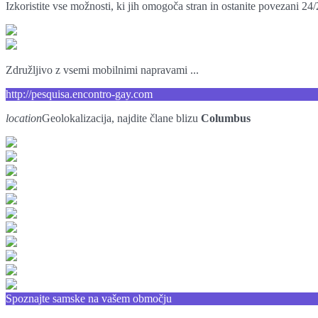
Izkoristite vse možnosti, ki jih omogoča stran in ostanite povezani 24/
Združljivo z vsemi mobilnimi napravami ...
http://pesquisa.encontro-gay.com
location
Geolokalizacija, najdite člane blizu
Columbus
Spoznajte samske na vašem območju