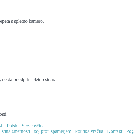
lepeta s spletno kamero.
ne da bi odprli spletno stran.
osti
sh
|
Polski
|
Slovenščina
istina zmernosti
-
boj proti spamerjem
-
Politika vračila
-
Kontakt
-
Pog