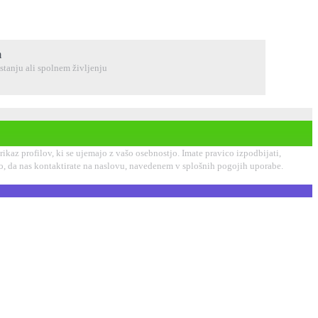
m
stanju ali spolnem življenju
kaz profilov, ki se ujemajo z vašo osebnostjo. Imate pravico izpodbijati,
ko, da nas kontaktirate na naslovu, navedenem v splošnih pogojih uporabe.